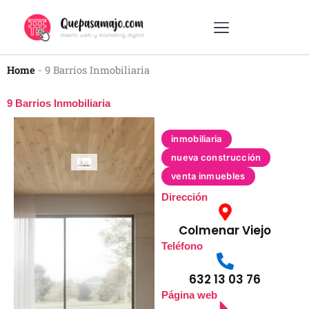
Ir
al
contenido
DISEÑO WEB
MARKETING DIGITAL
OTROS SERVICIOS
Home
-
9 Barrios Inmobiliaria
9 Barrios Inmobiliaria
inmobiliaria
nueva construcción
venta inmuebles
Dirección
Colmenar Viejo
Teléfono
632 13 03 76
Página web