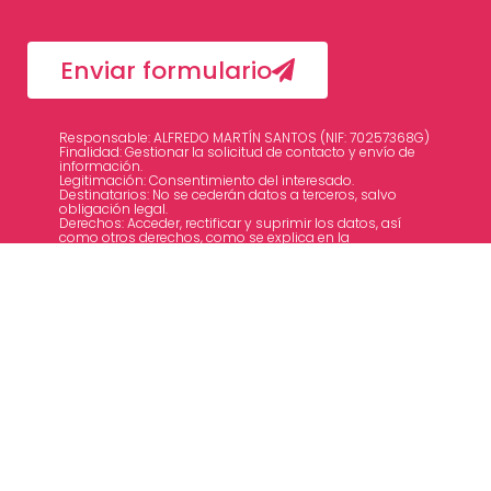
Enviar formulario
Responsable: ALFREDO MARTÍN SANTOS (NIF: 70257368G)
Finalidad: Gestionar la solicitud de contacto y envío de
información.
Legitimación: Consentimiento del interesado.
Destinatarios: No se cederán datos a terceros, salvo
obligación legal.
Derechos: Acceder, rectificar y suprimir los datos, así
como otros derechos, como se explica en la
información adicional.
Puede consultar la información adicional y detallada
sobre Protección de Datos en nuestra
Política de
Privacidad
.