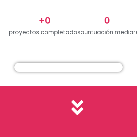
+
0
0
proyectos completados
puntuación media
r