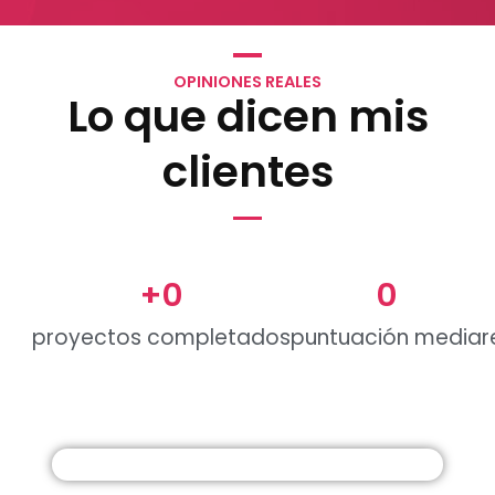
OPINIONES REALES
Lo que dicen mis
clientes
+
0
0
proyectos completados
puntuación media
r