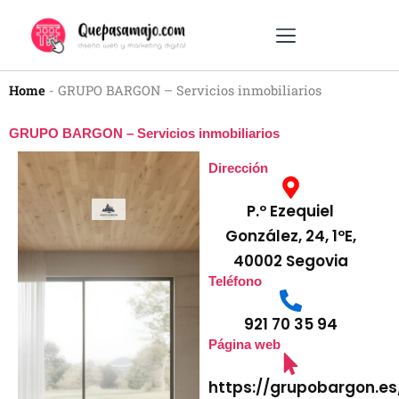
Ir
al
contenido
DISEÑO WEB
MARKETING DIGITAL
OTROS SERVICIOS
Home
-
GRUPO BARGON – Servicios inmobiliarios
GRUPO BARGON – Servicios inmobiliarios
Dirección
P.º Ezequiel
González, 24, 1ºE,
40002 Segovia
Teléfono
921 70 35 94
Página web
https://grupobargon.es