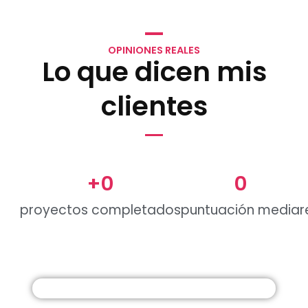
OPINIONES REALES
Lo que dicen mis
clientes
+
0
0
proyectos completados
puntuación media
r