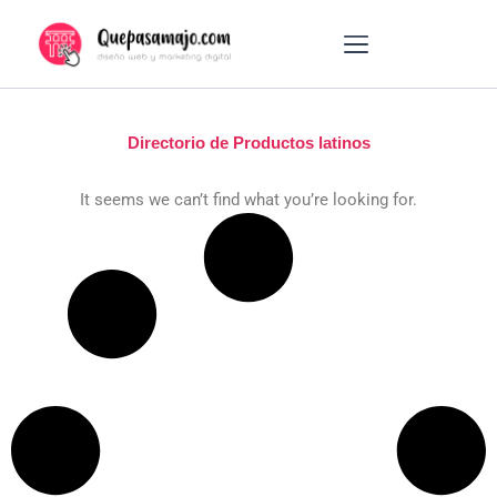
Ir
al
contenido
DISEÑO WEB
MARKETING DIGITAL
OTROS SERVICIOS
Directorio de Productos latinos
It seems we can’t find what you’re looking for.