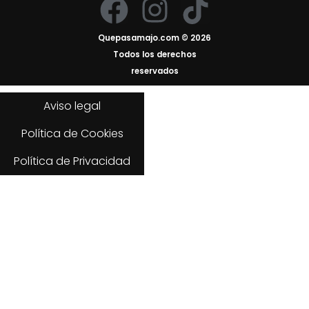
F
I
T
a
n
i
Quepasamajo.com © 2026
c
s
k
Todos los derechos
reservados
e
t
t
Aviso legal
b
a
o
Política de Cookies
o
g
k
Política de Privacidad
o
r
k
a
m